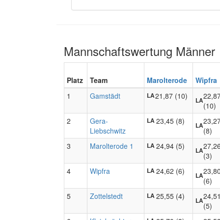
Mannschaftswertung Männer
Platz
Team
Marolterode
Wipfra
1
Gamstädt
21,87 (10)
22,8
LA
LA
(10)
2
Gera-
23,45 (8)
23,2
LA
LA
Liebschwitz
(8)
3
Marolterode 1
24,94 (5)
27,2
LA
LA
(3)
4
Wipfra
24,62 (6)
23,8
LA
LA
(6)
5
Zottelstedt
25,55 (4)
24,5
LA
LA
(5)