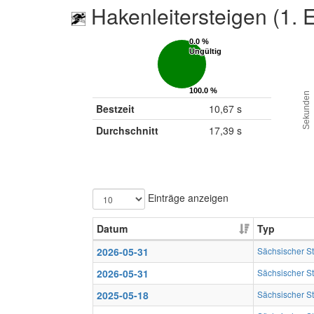
Hakenleitersteigen (1. 
0.0 %
0.0 %
Ungültig
Ungültig
100.0 %
100.0 %
Sekunden
Gültig
Gültig
Bestzeit
10,67 s
Durchschnitt
17,39 s
Einträge anzeigen
Datum
Typ
2026-05-31
Sächsischer S
2026-05-31
Sächsischer S
2025-05-18
Sächsischer S