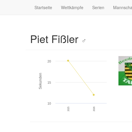
Startseite
Wettkämpfe
Serien
Mannscha
Piet Fißler
♂
20
Sekunden
15
10
2025
2026