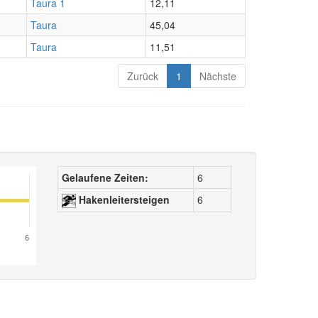
Taura 1
12,11
Taura
45,04
Taura
11,51
Zurück
1
Nächste
Gelaufene Zeiten:
6
Hakenleitersteigen
6
6