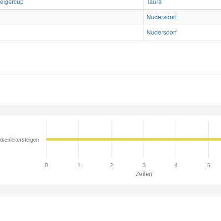
teigercup
Taura
Nudersdorf
Nudersdorf
kenleitersteigen
0
1
2
3
4
5
Zeiten