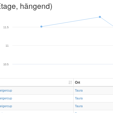
Etage, hängend)
11.5
11
10.5
Ort
teigercup
Taura
teigercup
Taura
teigercup
Taura