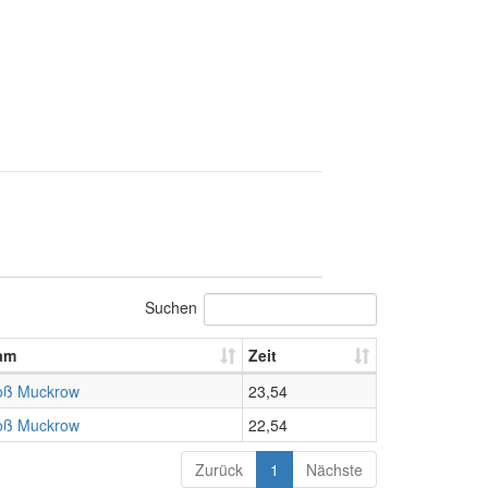
Suchen
am
Zeit
oß Muckrow
23,54
oß Muckrow
22,54
Zurück
1
Nächste