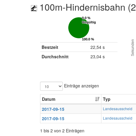
100m-Hindernisbahn (
0.0 %
0.0 %
Ungültig
Ungültig
100.0 %
100.0 %
Sekunden
Gültig
Gültig
Bestzeit
22,54 s
Durchschnitt
23,04 s
Einträge anzeigen
Datum
Typ
2017-09-15
Landesausscheid
2017-09-15
Landesausscheid
1 bis 2 von 2 Einträgen