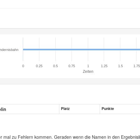
ndernisbahn
0
0.25
0.5
0.75
1
1.25
1.5
1.75
Zeiten
plin
Platz
Punkte
er mal zu Fehlern kommen. Geraden wenn die Namen in den Ergebnisli