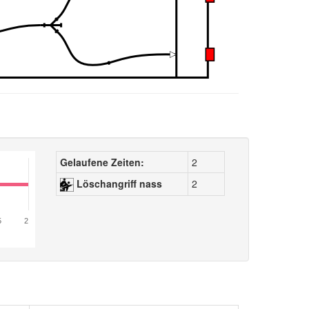
Gelaufene Zeiten:
2
Löschangriff nass
2
5
2