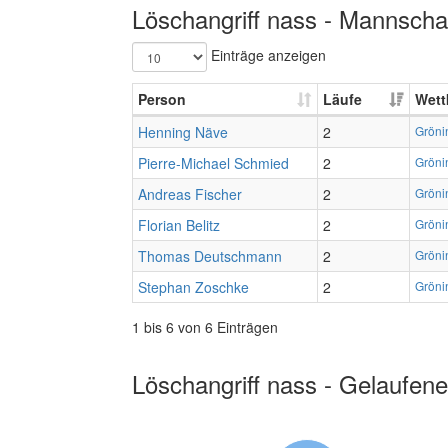
Löschangriff nass - Mannschaf
Einträge anzeigen
Person
Läufe
Wett
Henning Näve
2
Gröni
Pierre-Michael Schmied
2
Gröni
Andreas Fischer
2
Gröni
Florian Belitz
2
Gröni
Thomas Deutschmann
2
Gröni
Stephan Zoschke
2
Gröni
1 bis 6 von 6 Einträgen
Löschangriff nass - Gelaufene