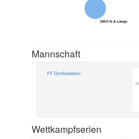
100.0 % A-Länge
100.0 % A-Länge
Mannschaft
FF Großalsleben
Lö
Wettkampfserien