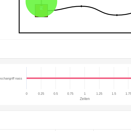
schangriff nass
0
0.25
0.5
0.75
1
1.25
1.5
1.7
Zeiten