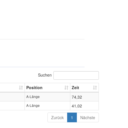
Suchen
Position
Zeit
A-Länge
74,32
A-Länge
41,02
Zurück
1
Nächste