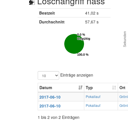
Löschangriff nass
Bestzeit
41,02 s
Durchschnitt
57,67 s
Sekunden
0.0 %
0.0 %
Ungültig
Ungültig
100.0 %
100.0 %
Gültig
Gültig
Einträge anzeigen
Datum
Typ
Ort
2017-06-10
Pokallauf
Grön
2017-06-10
Pokallauf
Grön
1 bis 2 von 2 Einträgen