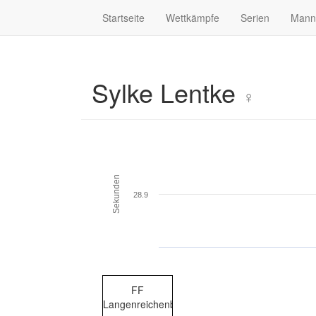
Startseite
Wettkämpfe
Serien
Mann
Sylke Lentke
♀
Sekunden
28.9
FF
Langenreichenbach