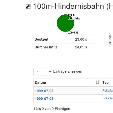
100m-Hindernisbahn (H
0.0 %
0.0 %
Ungültig
Ungültig
100.0 %
100.0 %
Sekunden
Gültig
Gültig
Bestzeit
23,60 s
Durchschnitt
24,05 s
Einträge anzeigen
Datum
Typ
1999-07-03
Pokalla
1999-07-03
Pokalla
1 bis 2 von 2 Einträgen