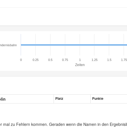
ndernisbahn
0
0.25
0.5
0.75
1
1.25
1.5
1.75
Zeiten
plin
Platz
Punkte
er mal zu Fehlern kommen. Geraden wenn die Namen in den Ergebnisli