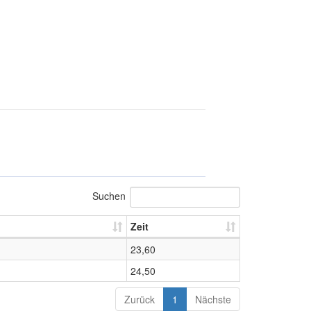
Suchen
Zeit
23,60
24,50
Zurück
1
Nächste