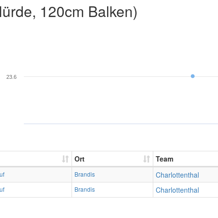
ürde, 120cm Balken)
23.6
Ort
Team
uf
Brandis
Charlottenthal
uf
Brandis
Charlottenthal