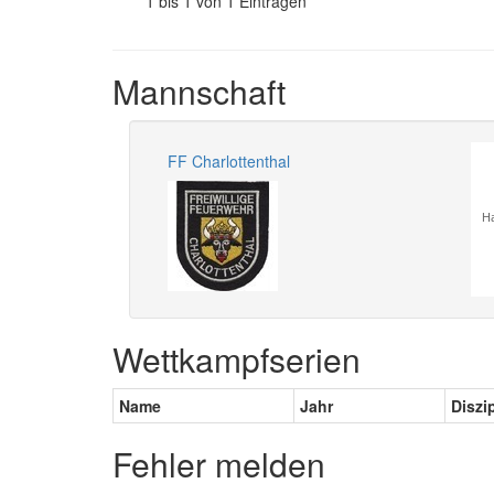
1 bis 1 von 1 Einträgen
Mannschaft
FF Charlottenthal
Ha
Wettkampfserien
Name
Jahr
Diszi
Fehler melden