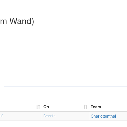
2m Wand)
Ort
Team
uf
Brandis
Charlottenthal