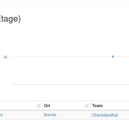
Etage)
26
Ort
Team
uf
Brandis
Charlottenthal