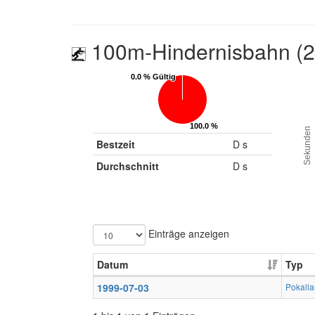
100m-Hindernisbahn (
0.0 % Gültig
0.0 % Gültig
100.0 %
100.0 %
Sekunden
Ungültig
Ungültig
Bestzeit
D s
Durchschnitt
D s
Einträge anzeigen
Datum
Typ
1999-07-03
Pokalla