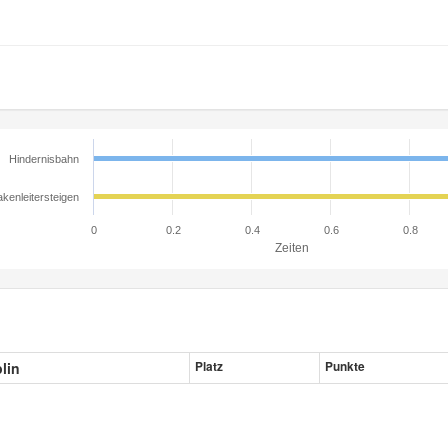
Hindernisbahn
kenleitersteigen
0
0.2
0.4
0.6
0.8
Zeiten
plin
Platz
Punkte