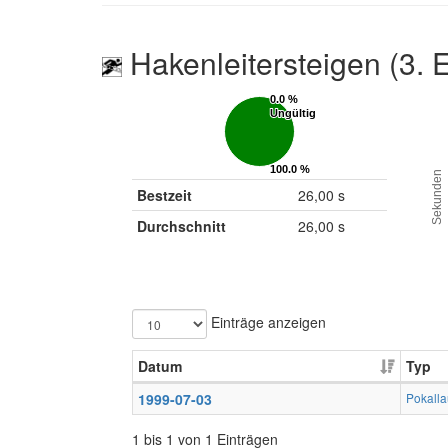
Hakenleitersteigen (3. 
0.0 %
0.0 %
Ungültig
Ungültig
100.0 %
100.0 %
Sekunden
Gültig
Gültig
Bestzeit
26,00 s
Durchschnitt
26,00 s
Einträge anzeigen
Datum
Typ
1999-07-03
Pokalla
1 bis 1 von 1 Einträgen