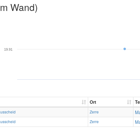
2m Wand)
19.91
Ort
T
usscheid
Zerre
Ma
usscheid
Zerre
Ma