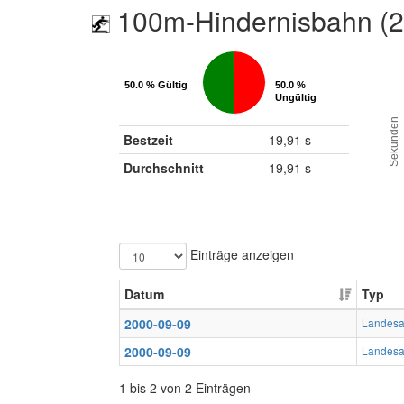
100m-Hindernisbahn (
50.0 % Gültig
50.0 % Gültig
50.0 %
50.0 %
Ungültig
Ungültig
Sekunden
Bestzeit
19,91 s
Durchschnitt
19,91 s
Einträge anzeigen
Datum
Typ
2000-09-09
Landesa
2000-09-09
Landesa
1 bis 2 von 2 Einträgen