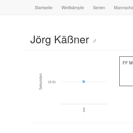
Startseite
Wettkämpfe
Serien
Mannscha
Jörg Käßner
♂
FF M
Sekunden
19.91
2000