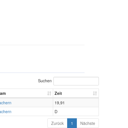
Suchen
eam
Zeit
chern
19,91
chern
D
Zurück
1
Nächste