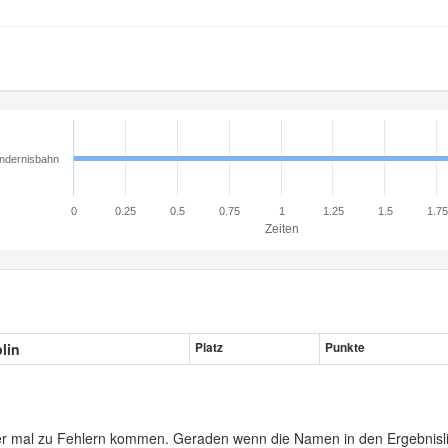
ndernisbahn
0
0.25
0.5
0.75
1
1.25
1.5
1.75
Zeiten
plin
Platz
Punkte
er mal zu Fehlern kommen. Geraden wenn die Namen in den Ergebnisli