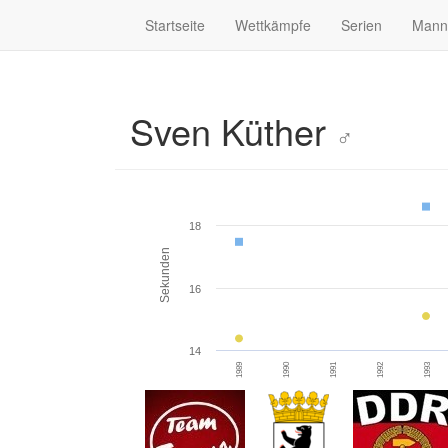
Startseite
Wettkämpfe
Serien
Mann
Sven Küther
♂
18
Sekunden
16
14
1989
1990
1991
1992
1993