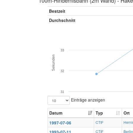
100m-Hindernisbahn (2m Wand) ‐ Hakenl
Bestzeit
Durchschnitt
33
Sekunden
32
31
Einträge anzeigen
Datum
Typ
Ort
1997-07-06
CTIF
Herni
1993-07-11
CTIF
Berlin