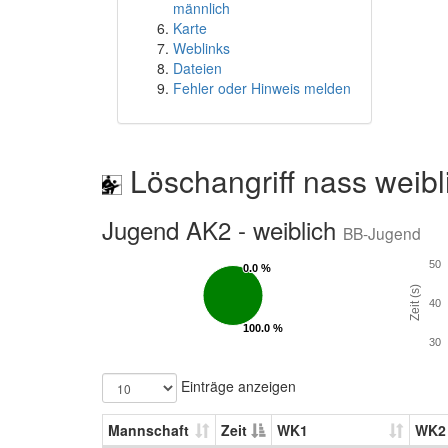
männlich
Karte
Weblinks
Dateien
Fehler oder Hinweis melden
Löschangriff nass weibl
Jugend AK2 - weiblich
BB-Jugend
50
0.0 %
0.0 %
Zeit (s)
40
100.0 %
100.0 %
30
Einträge anzeigen
Mannschaft
Zeit
WK1
WK2