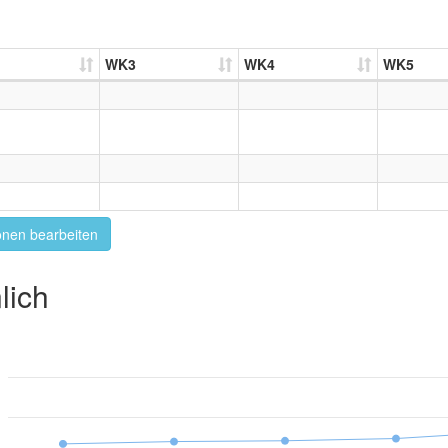
WK3
WK4
WK5
onen bearbeiten
lich