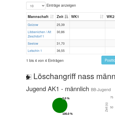
Einträge anzeigen
Mannschaft
Zeit
WK1
WK2
Golzow
25,39
Libbenichen / Alt
30,86
Zeschdorf 1
Seelow
31,70
Letschin 1
36,55
Positi
1 bis 4 von 4 Einträgen
Löschangriff nass männ
Jugend AK1 - männlich
BB-Jugend
75
0.0 %
0.0 %
Zeit (s)
50
100.0 %
100.0 %