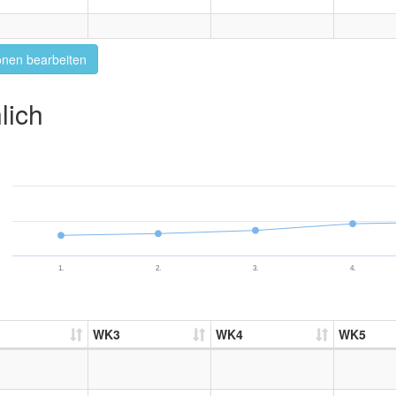
onen bearbeiten
lich
1.
2.
3.
4.
WK3
WK4
WK5