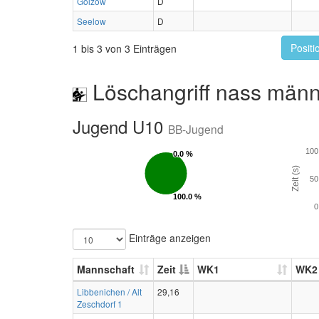
Golzow
D
Seelow
D
Positi
1 bis 3 von 3 Einträgen
Löschangriff nass männ
Jugend U10
BB-Jugend
100
0.0 %
0.0 %
Zeit (s)
50
100.0 %
100.0 %
0
Einträge anzeigen
Mannschaft
Zeit
WK1
WK2
Libbenichen / Alt
29,16
Zeschdorf 1