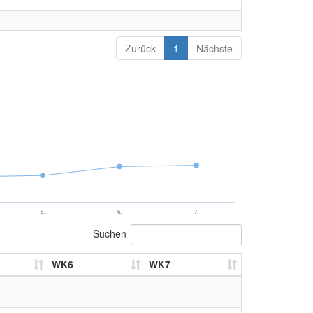
Zurück
1
Nächste
5.
6.
7.
Suchen
WK6
WK7