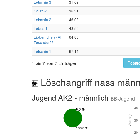
Letschin 3
31,69
Golzow
36,31
Letschin 2
46,03
Lebus 1
48,50
Libbenichen / Alt
64,80
Zeschdorf 2
Letschin 1
67,14
Positi
1 bis 7 von 7 Einträgen
Löschangriff nass männ
Jugend AK2 - männlich
BB-Jugend
40
0.0 %
0.0 %
Zeit (s)
30
100.0 %
100.0 %
20