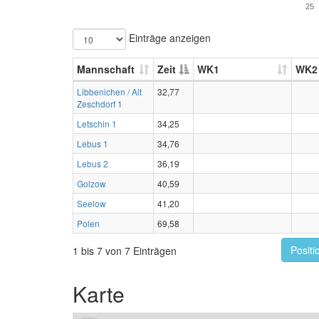
25
Einträge anzeigen
Mannschaft
Zeit
WK1
WK2
Libbenichen / Alt
32,77
Zeschdorf 1
Letschin 1
34,25
Lebus 1
34,76
Lebus 2
36,19
Golzow
40,59
Seelow
41,20
Polen
69,58
Positi
1 bis 7 von 7 Einträgen
Karte