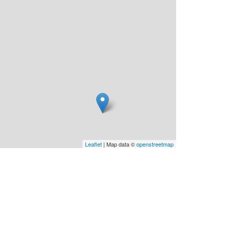
Leaflet
| Map data ©
openstreetmap