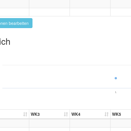
onen bearbeiten
ich
1.
WK3
WK4
WK5