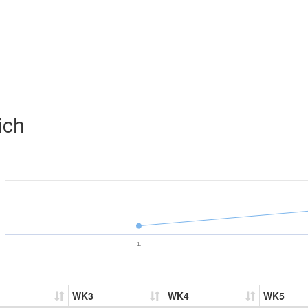
ich
1.
WK3
WK4
WK5