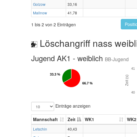
Golzow
33,16
Mallnow
41,78
Positi
1 bis 2 von 2 Einträgen
Löschangriff nass weibl
Jugend AK1 - weiblich
BB-Jugend
41
33.3 %
33.3 %
Zeit (s)
66.7 %
66.7 %
40
Einträge anzeigen
Mannschaft
Zeit
WK1
WK2
Letschin
40,43