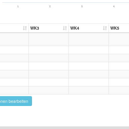
1.
2.
3.
4.
WK3
WK4
WK5
onen bearbeiten