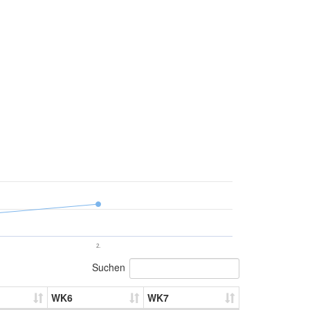
2.
Suchen
WK6
WK7