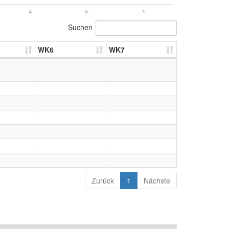
5.
6.
7.
Suchen
WK6
WK7
Zurück
1
Nächste