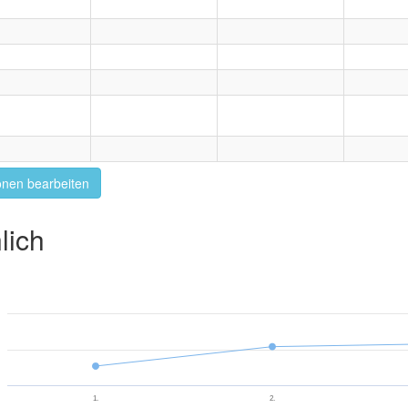
onen bearbeiten
lich
1.
2.