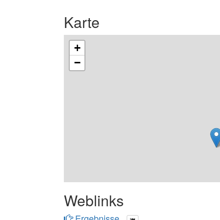
Karte
+
−
Weblinks
Ergebnisse