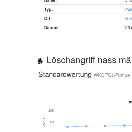
Name:
3. 
Typ:
Pok
Ort:
Gol
Datum:
05.
Löschangriff nass mä
Standardwertung
WKO TGL-Pumpe
9
9
100
Zeit (s)
50