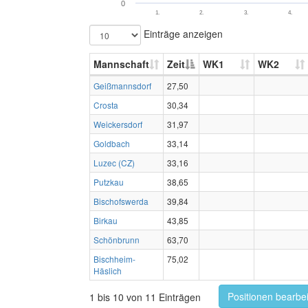
0
1.
2.
3.
4.
Einträge anzeigen
Mannschaft
Zeit
WK1
WK2
Geißmannsdorf
27,50
Crosta
30,34
Weickersdorf
31,97
Goldbach
33,14
Luzec (CZ)
33,16
Putzkau
38,65
Bischofswerda
39,84
Birkau
43,85
Schönbrunn
63,70
Bischheim-
75,02
Häslich
Positionen bearbe
1 bis 10 von 11 Einträgen