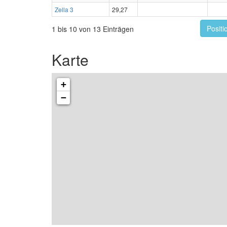
Zella 3
29,27
Positi
1 bis 10 von 13 Einträgen
Karte
+
−