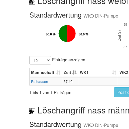
Löschangriff nass weibl
Standardwertung
WKO DIN-Pumpe
38
Zeit (s)
50.0 %
50.0 %
50.0 %
50.0 %
37
Einträge anzeigen
Mannschaft
Zeit
WK1
WK2
Ershausen
37,40
Positi
1 bis 1 von 1 Einträgen
Löschangriff nass männ
Standardwertung
WKO DIN-Pumpe