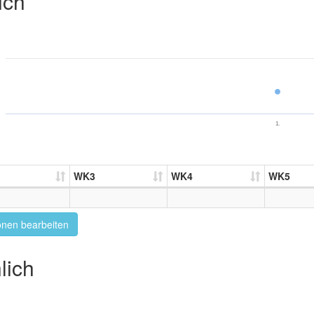
ich
1.
WK3
WK4
WK5
onen bearbeiten
lich