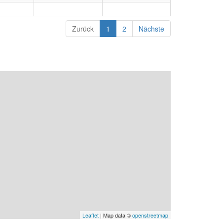
Zurück
1
2
Nächste
Leaflet
| Map data ©
openstreetmap