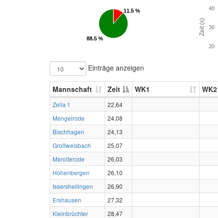
40
11.5 %
11.5 %
Zeit (s)
30
88.5 %
88.5 %
20
Einträge anzeigen
Mannschaft
Zeit
WK1
WK2
Zella 1
22,64
Mengelrode
24,08
Bischhagen
24,13
Großwelsbach
25,07
Marolterode
26,03
Hohenbergen
26,10
Issersheilingen
26,90
Ershausen
27,32
Kleinbrüchter
28,47