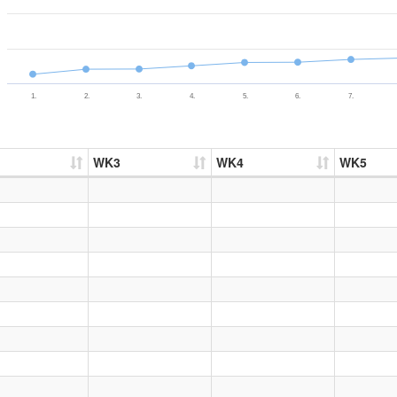
1.
2.
3.
4.
5.
6.
7.
WK3
WK4
WK5