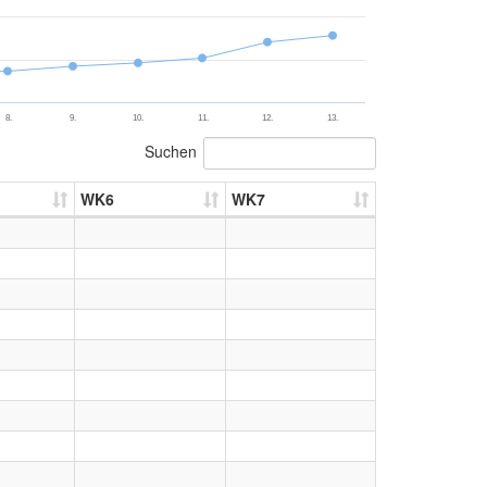
8.
9.
10.
11.
12.
13.
Suchen
WK6
WK7