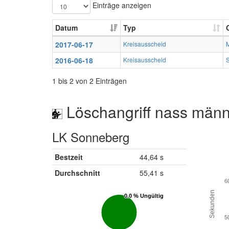
Einträge anzeigen
Datum
Typ
2017-06-17
Kreisausscheid
2016-06-18
Kreisausscheid
1 bis 2 von 2 Einträgen
Löschangriff nass männ
LK Sonneberg
Bestzeit
44,64 s
Durchschnitt
55,41 s
6
Sekunden
0.0 % Ungültig
0.0 % Ungültig
5