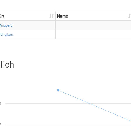
Ort
Name
Mupperg
Schalkau
lich
0
0