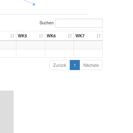
Suchen
WK5
WK6
WK7
Zurück
1
Nächste