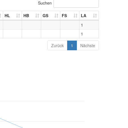
Suchen
HL
HB
GS
FS
LA
1
1
Zurück
1
Nächste