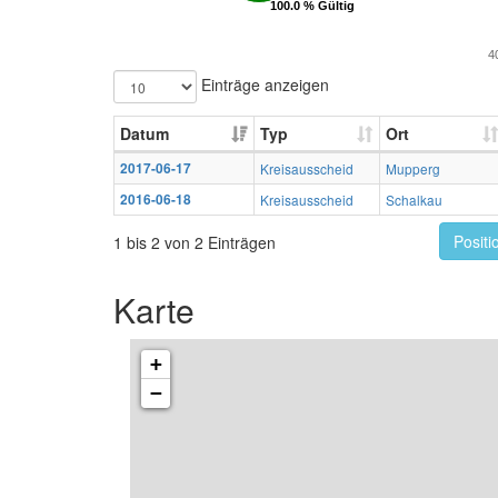
100.0 % Gültig
100.0 % Gültig
4
Einträge anzeigen
Datum
Typ
Ort
2017-06-17
Kreisausscheid
Mupperg
2016-06-18
Kreisausscheid
Schalkau
Positi
1 bis 2 von 2 Einträgen
Karte
+
−