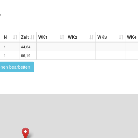
0
N
Zeit
WK1
WK2
WK3
WK4
1
44,64
1
66,19
onen bearbeiten