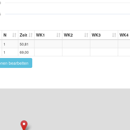
0
5
N
Zeit
WK1
WK2
WK3
WK4
1
50,81
1
69,00
onen bearbeiten