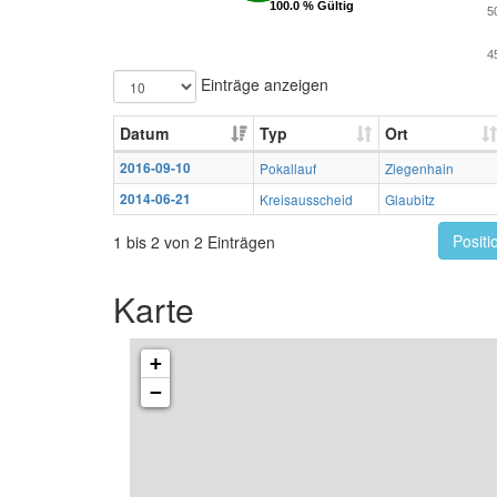
100.0 % Gültig
100.0 % Gültig
5
4
Einträge anzeigen
Datum
Typ
Ort
2016-09-10
Pokallauf
Ziegenhain
2014-06-21
Kreisausscheid
Glaubitz
Positi
1 bis 2 von 2 Einträgen
Karte
+
−