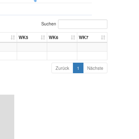
Suchen
WK5
WK6
WK7
Zurück
1
Nächste