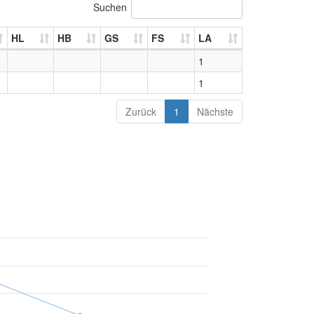
Suchen
HL
HB
GS
FS
LA
1
1
Zurück
1
Nächste