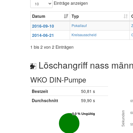
Einträge anzeigen
Datum
Typ
2016-09-10
Pokallauf
2014-06-21
Kreisausscheid
G
1 bis 2 von 2 Einträgen
Löschangriff nass männ
WKO DIN-Pumpe
Bestzeit
50,81 s
Durchschnitt
59,90 s
6
Sekunden
6
0.0 % Ungültig
0.0 % Ungültig
5