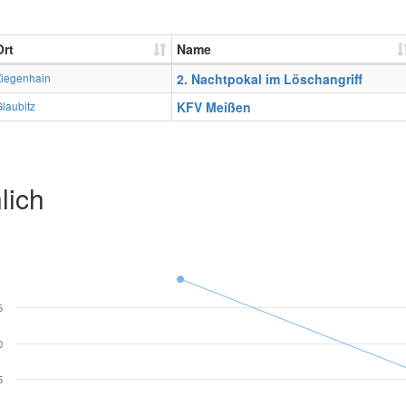
Ort
Name
Ziegenhain
2. Nachtpokal im Löschangriff
laubitz
KFV Meißen
lich
5
0
5