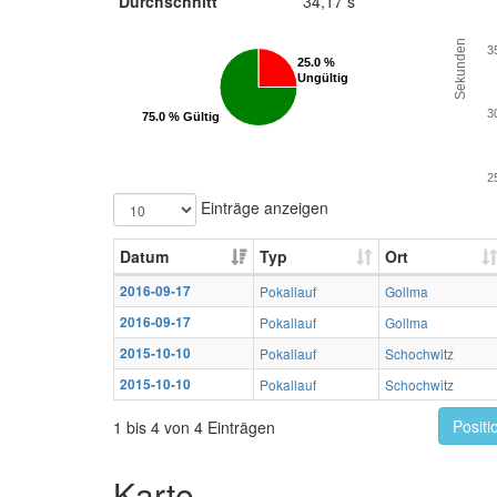
Durchschnitt
34,17 s
Sekunden
3
25.0 %
25.0 %
Ungültig
Ungültig
3
75.0 % Gültig
75.0 % Gültig
2
Einträge anzeigen
Datum
Typ
Ort
2016-09-17
Pokallauf
Gollma
2016-09-17
Pokallauf
Gollma
2015-10-10
Pokallauf
Schochwitz
2015-10-10
Pokallauf
Schochwitz
Positi
1 bis 4 von 4 Einträgen
Karte