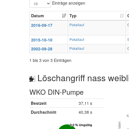
Einträge anzeigen
Datum
Typ
2016-09-17
Pokallauf
2015-10-10
Pokallauf
2002-09-28
Pokallauf
1 bis 3 von 3 Einträgen
Löschangriff nass weibl
WKO DIN-Pumpe
Bestzeit
37,11 s
Durchschnitt
40,38 s
4
0.0 % Ungültig
0.0 % Ungültig