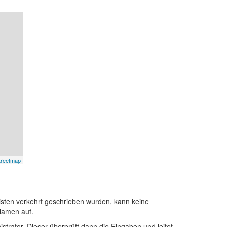
treetmap
sten verkehrt geschrieben wurden, kann keine
Namen auf.
istrator. Dieser überprüft dann die Eingaben und leitet