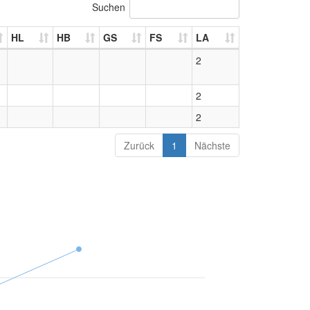
Suchen
HL
HB
GS
FS
LA
2
2
2
Zurück
1
Nächste