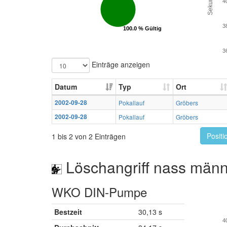
Sekunden
4
3
100.0 % Gültig
100.0 % Gültig
3
Einträge anzeigen
Datum
Typ
Ort
2002-09-28
Pokallauf
Gröbers
2002-09-28
Pokallauf
Gröbers
Positi
1 bis 2 von 2 Einträgen
Löschangriff nass männ
WKO DIN-Pumpe
Bestzeit
30,13 s
4