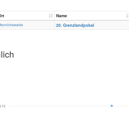
Ort
Name
Mannichswalde
20. Grenzlandpokal
lich
3.73