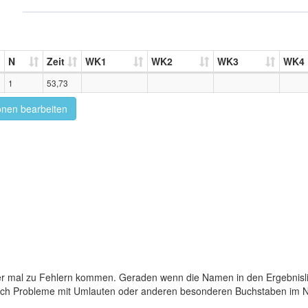
N
Zeit
WK1
WK2
WK3
WK4
1
53,73
onen bearbeiten
er mal zu Fehlern kommen. Geraden wenn die Namen in den Ergebnisli
auch Probleme mit Umlauten oder anderen besonderen Buchstaben im 