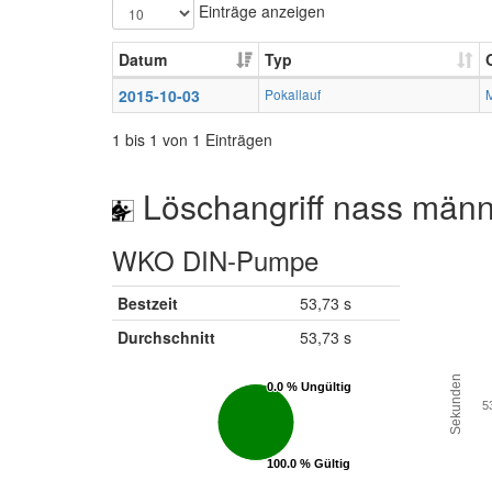
Einträge anzeigen
Datum
Typ
2015-10-03
Pokallauf
1 bis 1 von 1 Einträgen
Löschangriff nass männ
WKO DIN-Pumpe
Bestzeit
53,73 s
Durchschnitt
53,73 s
Sekunden
0.0 % Ungültig
0.0 % Ungültig
5
100.0 % Gültig
100.0 % Gültig