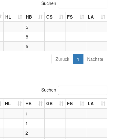
Suchen
HL
HB
GS
FS
LA
5
8
5
Zurück
1
Nächste
Suchen
HL
HB
GS
FS
LA
1
1
2