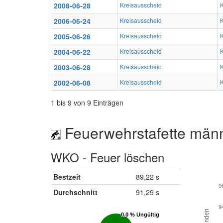
2008-06-28
Kreisausscheid
2006-06-24
Kreisausscheid
2005-06-26
Kreisausscheid
2004-06-22
Kreisausscheid
2003-06-28
Kreisausscheid
2002-06-08
Kreisausscheid
1 bis 9 von 9 Einträgen
Feuerwehrstafette männ
WKO - Feuer löschen
Bestzeit
89,22 s
9
Durchschnitt
91,29 s
9
Sekunden
0.0 % Ungültig
0.0 % Ungültig