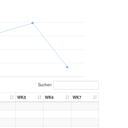
Suchen
WK5
WK6
WK7