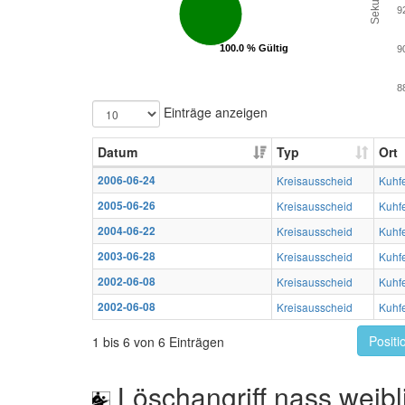
9
100.0 % Gültig
100.0 % Gültig
9
8
Einträge anzeigen
Datum
Typ
Ort
2006-06-24
Kreisausscheid
Kuhf
2005-06-26
Kreisausscheid
Kuhf
2004-06-22
Kreisausscheid
Kuhf
2003-06-28
Kreisausscheid
Kuhf
2002-06-08
Kreisausscheid
Kuhf
2002-06-08
Kreisausscheid
Kuhf
Positi
1 bis 6 von 6 Einträgen
Löschangriff nass weibl