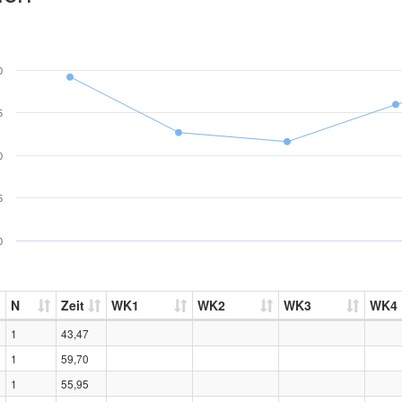
0
5
0
5
0
N
Zeit
WK1
WK2
WK3
WK4
1
43,47
1
59,70
1
55,95