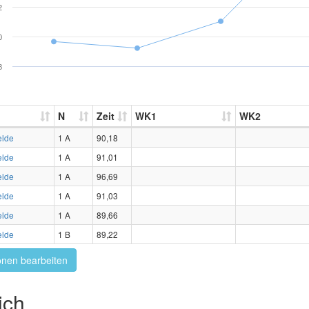
2
0
8
N
Zeit
WK1
WK2
elde
1 A
90,18
elde
1 A
91,01
elde
1 A
96,69
elde
1 A
91,03
elde
1 A
89,66
elde
1 B
89,22
onen bearbeiten
ich