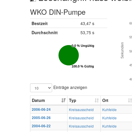
WKO DIN-Pumpe
Bestzeit
43,47 s
6
Durchschnitt
53,75 s
5
Sekunden
0.0 % Ungültig
0.0 % Ungültig
5
4
100.0 % Gültig
100.0 % Gültig
4
Einträge anzeigen
Datum
Typ
Ort
2006-06-24
Kreisausscheid
Kuhfelde
2005-06-26
Kreisausscheid
Kuhfelde
2004-06-22
Kreisausscheid
Kuhfelde