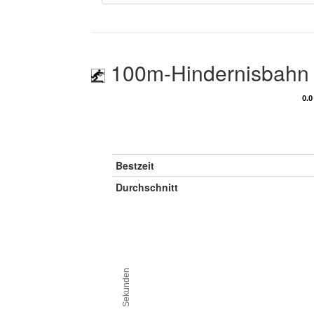
100m-Hindernisbahn
0.0
0.0
Bestzeit
Durchschnitt
Sekunden