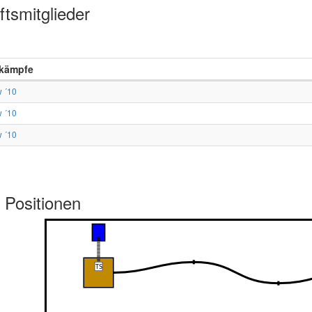
tsmitglieder
kämpfe
 ´10
 ´10
 ´10
 Positionen