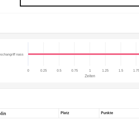
schangriff nass
0
0.25
0.5
0.75
1
1.25
1.5
1.7
Zeiten
plin
Platz
Punkte