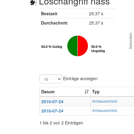
Löschangriff nass
Bestzeit
25,37 s
Durchschnitt
25,37 s
Sekunden
50.0 % Gültig
50.0 % Gültig
50.0 %
50.0 %
Ungültig
Ungültig
Einträge anzeigen
Datum
Typ
2010-07-24
Amtsausscheid
2010-07-24
Amtsausscheid
1 bis 2 von 2 Einträgen