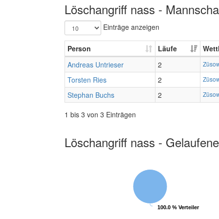
Löschangriff nass - Mannschaf
Einträge anzeigen
Person
Läufe
Wett
Andreas Untrieser
2
Züsow
Torsten Ries
2
Züsow
Stephan Buchs
2
Züsow
1 bis 3 von 3 Einträgen
Löschangriff nass - Gelaufene
100.0 % Verteiler
100.0 % Verteiler