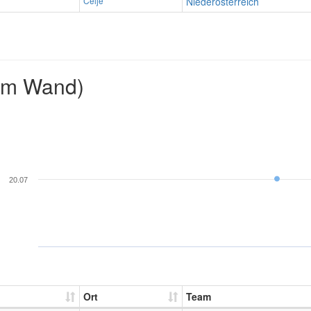
Celje
Niederösterreich
2m Wand)
20.07
Ort
Team