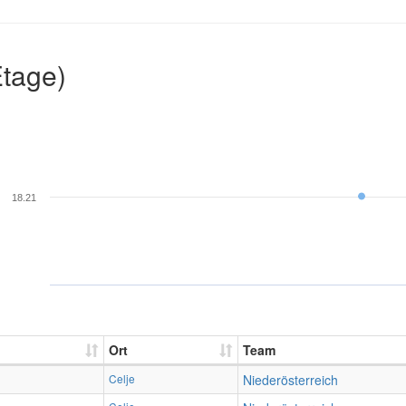
Etage)
18.21
Ort
Team
Celje
Niederösterreich