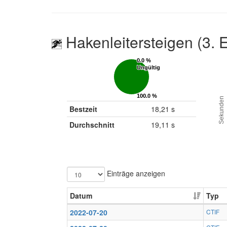
Hakenleitersteigen (3. 
0.0 %
0.0 %
Ungültig
Ungültig
100.0 %
100.0 %
Sekunden
Gültig
Gültig
Bestzeit
18,21 s
Durchschnitt
19,11 s
Einträge anzeigen
Datum
Typ
2022-07-20
CTIF