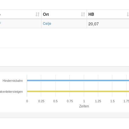
p
Ort
HB
F
Celje
20,07
Hindernisbahn
kenleitersteigen
0
0.25
0.5
0.75
1
1.25
1.5
1.7
Zeiten