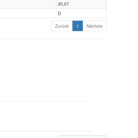
20,07
D
Zurück
1
Nächste