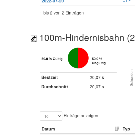
2022-07-20
CTIF
1 bis 2 von 2 Einträgen
100m-Hindernisbahn (
50.0 % Gültig
50.0 % Gültig
50.0 %
50.0 %
Ungültig
Ungültig
Sekunden
Bestzeit
20,07 s
Durchschnitt
20,07 s
Einträge anzeigen
Datum
Typ