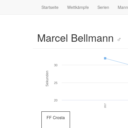
Startseite
Wettkämpfe
Serien
Mann
Marcel Bellmann
♂
30
Sekunden
25
20
2017
FF Crosta