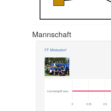
Mannschaft
FF Mielesdorf
Löschangriff nass
0
0.25
0.5