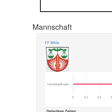
Mannschaft
FF Mihla
Löschangriff nass
0
0.1
0.2
0
Gelaufene Zeiten: