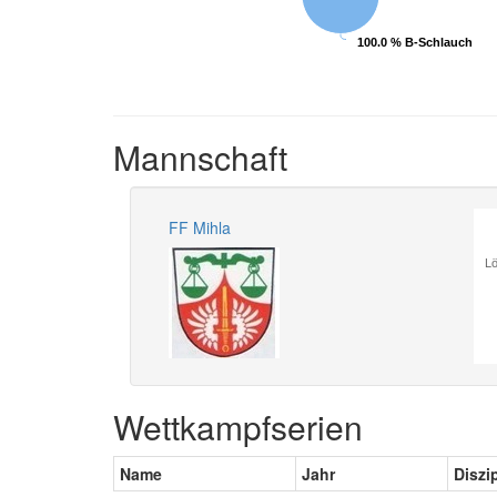
100.0 % B-Schlauch
100.0 % B-Schlauch
Mannschaft
FF Mihla
Lö
Wettkampfserien
Name
Jahr
Diszi