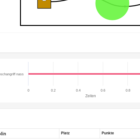
schangriff nass
0
0.2
0.4
0.6
0.8
Zeiten
plin
Platz
Punkte