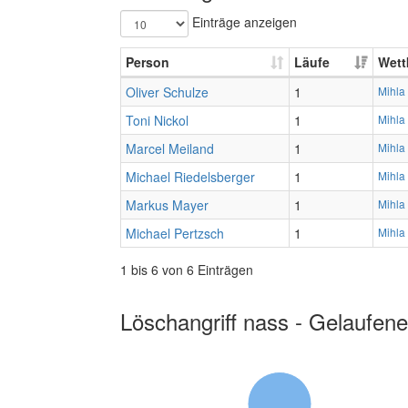
Einträge anzeigen
Person
Läufe
Wett
Oliver Schulze
1
Mihla
Toni Nickol
1
Mihla
Marcel Meiland
1
Mihla
Michael Riedelsberger
1
Mihla
Markus Mayer
1
Mihla
Michael Pertzsch
1
Mihla
1 bis 6 von 6 Einträgen
Löschangriff nass - Gelaufene