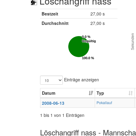
Löschangriff nass
Bestzeit
27,00 s
Durchschnitt
27,00 s
Sekunden
0.0 %
0.0 %
Ungültig
Ungültig
100.0 %
100.0 %
Gültig
Gültig
Einträge anzeigen
Datum
Typ
2008-06-13
Pokallauf
1 bis 1 von 1 Einträgen
Löschangriff nass - Mannschaf