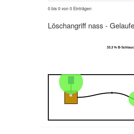
0 bis 0 von 0 Einträgen
Löschangriff nass - Gelauf
33.3 % B-Schlau
33.3 % B-Schlau