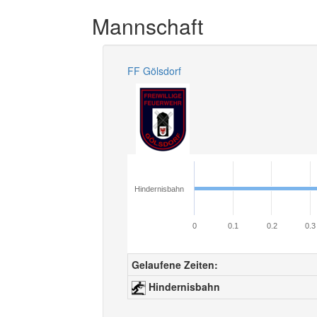
Mannschaft
FF Gölsdorf
Hindernisbahn
0
0.1
0.2
0.3
Gelaufene Zeiten:
Hindernisbahn