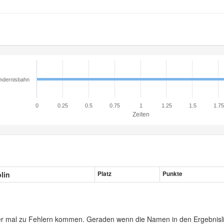
ndernisbahn
0
0.25
0.5
0.75
1
1.25
1.5
1.75
Zeiten
plin
Platz
Punkte
er mal zu Fehlern kommen. Geraden wenn die Namen in den Ergebnisli