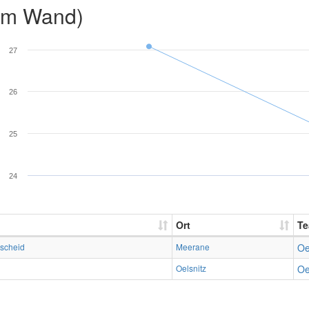
2m Wand)
27
26
25
24
Ort
T
scheid
Meerane
Oe
Oelsnitz
Oe