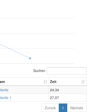
Suchen
eam
Zeit
lsnitz
24,34
lsnitz 1
27,07
Zurück
1
Nächste