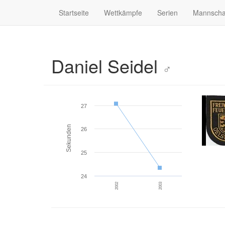
Startseite
Wettkämpfe
Serien
Mannscha
Daniel Seidel
♂
27
Sekunden
26
25
24
2002
2003