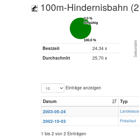
100m-Hindernisbahn (
0.0 %
0.0 %
Ungültig
Ungültig
100.0 %
100.0 %
Sekunden
Gültig
Gültig
Bestzeit
24,34 s
Durchschnitt
25,70 s
Einträge anzeigen
Datum
Typ
2003-05-24
Landesaus
2002-10-03
Pokallauf
1 bis 2 von 2 Einträgen