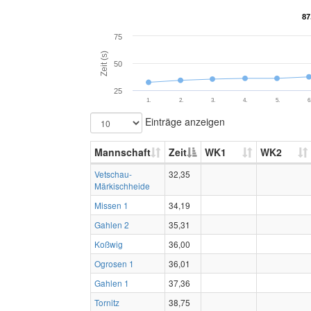
87
87
75
Zeit (s)
50
25
1.
2.
3.
4.
5.
6
Einträge anzeigen
Mannschaft
Zeit
WK1
WK2
Vetschau-
32,35
Märkischheide
Missen 1
34,19
Gahlen 2
35,31
Koßwig
36,00
Ogrosen 1
36,01
Gahlen 1
37,36
Tornitz
38,75