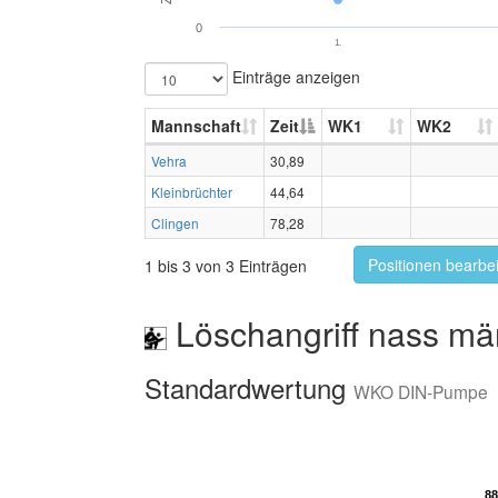
0
1.
Einträge anzeigen
Mannschaft
Zeit
WK1
WK2
Vehra
30,89
Kleinbrüchter
44,64
Clingen
78,28
Positionen bearbe
1 bis 3 von 3 Einträgen
Löschangriff nass mä
Standardwertung
WKO DIN-Pumpe
88
88