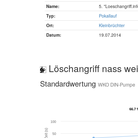
Name:
5. "Loeschangriff.in
Typ:
Pokallauf
Ort:
Kleinbrüchter
Datum:
19.07.2014
Löschangriff nass wei
Standardwertung
WKO DIN-Pumpe
66.7
66.7
100
Zeit (s)
50