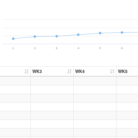
1.
2.
3.
4.
5.
6.
WK3
WK4
WK5