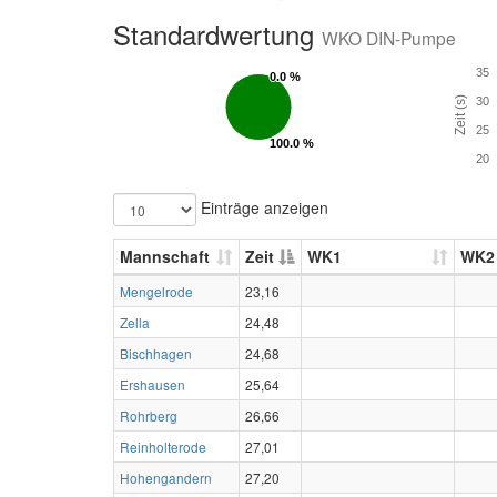
Standardwertung
WKO DIN-Pumpe
35
0.0 %
0.0 %
Zeit (s)
30
25
100.0 %
100.0 %
20
Einträge anzeigen
Mannschaft
Zeit
WK1
WK2
Mengelrode
23,16
Zella
24,48
Bischhagen
24,68
Ershausen
25,64
Rohrberg
26,66
Reinholterode
27,01
Hohengandern
27,20