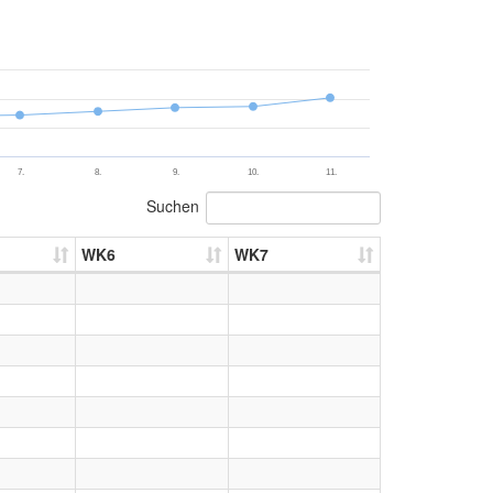
7.
8.
9.
10.
11.
Suchen
WK6
WK7