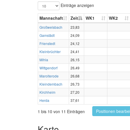
Einträge anzeigen
Mannschaft
Zeit
WK1
WK2
Großwelsbach
23,83
Gamstädt
24,09
Frienstedt
24,12
Kleinbrüchter
24,41
Mihla
26,15
Wittgendorf
26,49
Marolterode
26,68
Kleindembach
26,73
Kirchheim
27,20
Herda
37,61
Positionen bearbe
1 bis 10 von 11 Einträgen
Karte