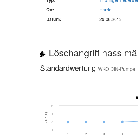
Typ:
Thüringer Feuerwe
Ort:
Herda
Datum:
29.06.2013
Löschangriff nass mä
Standardwertung
WKO DIN-Pumpe
9
9
75
Zeit (s)
50
25
0
1.
2.
3.
4.