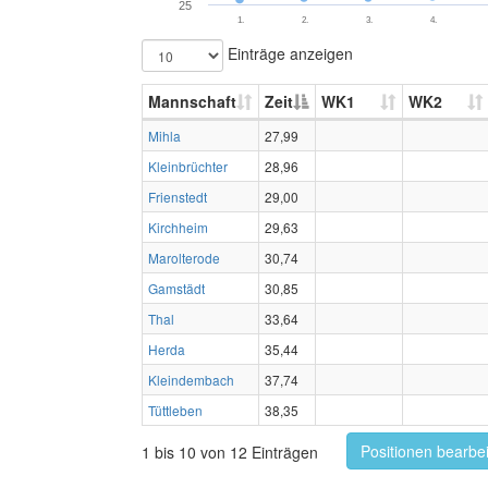
25
1.
2.
3.
4.
Einträge anzeigen
Mannschaft
Zeit
WK1
WK2
Mihla
27,99
Kleinbrüchter
28,96
Frienstedt
29,00
Kirchheim
29,63
Marolterode
30,74
Gamstädt
30,85
Thal
33,64
Herda
35,44
Kleindembach
37,74
Tüttleben
38,35
Positionen bearbe
1 bis 10 von 12 Einträgen