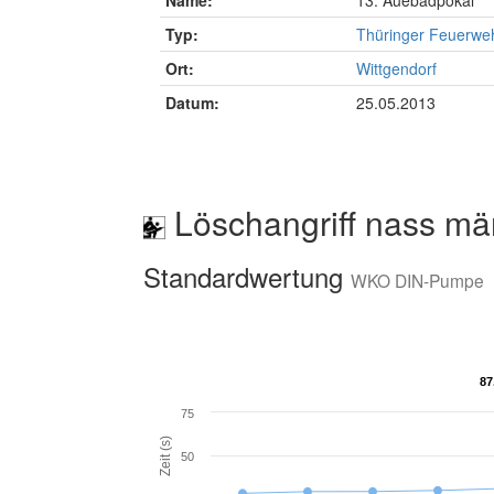
Name:
13. Auebadpokal
Typ:
Thüringer Feuerwe
Ort:
Wittgendorf
Datum:
25.05.2013
Löschangriff nass mä
Standardwertung
WKO DIN-Pumpe
87
87
75
Zeit (s)
50