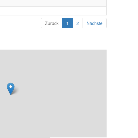
Zurück
1
2
Nächste