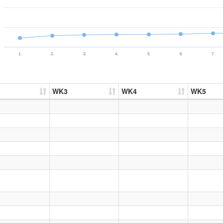
1.
2.
3.
4.
5.
6.
7.
WK3
WK4
WK5