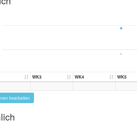
ich
1.
WK3
WK4
WK5
onen bearbeiten
lich