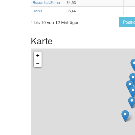
Rosenthal/Zerna
34,53
Horka
36,44
Positi
1 bis 10 von 12 Einträgen
Karte
+
−