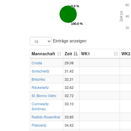
60
0.0 %
0.0 %
Zeit (s)
40
100.0 %
100.0 %
20
Einträge anzeigen
Mannschaft
Zeit
WK1
WK2
Crosta
29,08
Sollschwitz
31,42
Brischko
32,31
Räckelwitz
32,62
St. Benno Ostro
32,72
Cunnewitz-
33,10
Schönau
Ralbitz-Rosenthal
33,85
Piskowitz
34,42