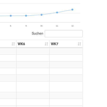
8.
9.
10.
11.
12.
Suchen
WK6
WK7