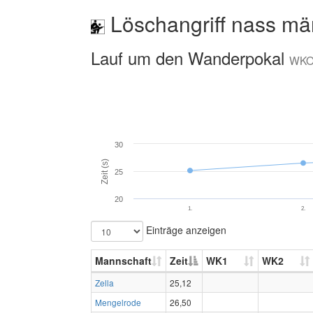
Löschangriff nass mä
Lauf um den Wanderpokal
WKO
30
Zeit (s)
25
20
1.
2.
Einträge anzeigen
Mannschaft
Zeit
WK1
WK2
Zella
25,12
Mengelrode
26,50