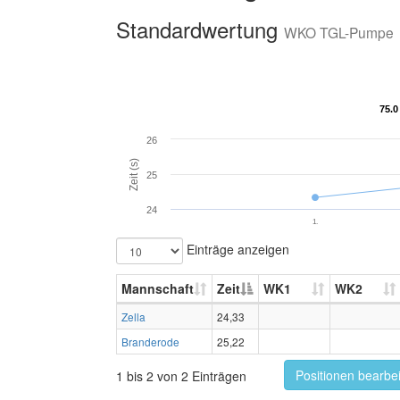
Standardwertung
WKO TGL-Pumpe
75.0
75.0
26
Zeit (s)
25
24
1.
Einträge anzeigen
Mannschaft
Zeit
WK1
WK2
Zella
24,33
Branderode
25,22
Positionen bearbe
1 bis 2 von 2 Einträgen