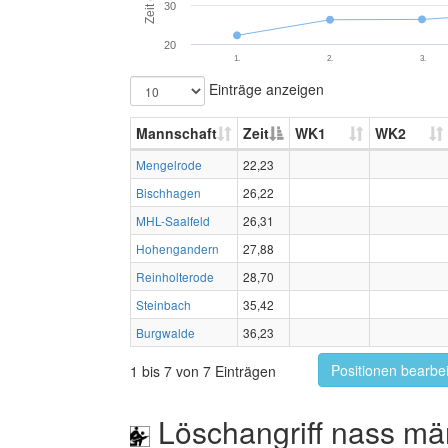
Zeit (s)
30
20
1.
2.
3.
Einträge anzeigen
Mannschaft
Zeit
WK1
WK2
Mengelrode
22,23
Bischhagen
26,22
MHL-Saalfeld
26,31
Hohengandern
27,88
Reinholterode
28,70
Steinbach
35,42
Burgwalde
36,23
Positionen bearbe
1 bis 7 von 7 Einträgen
Löschangriff nass mä