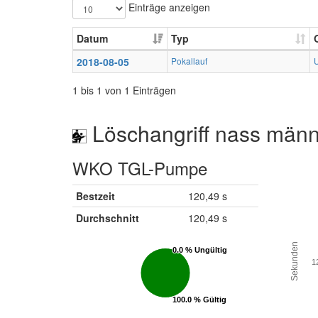
Einträge anzeigen
Datum
Typ
2018-08-05
Pokallauf
U
1 bis 1 von 1 Einträgen
Löschangriff nass männ
WKO TGL-Pumpe
Bestzeit
120,49 s
Durchschnitt
120,49 s
Sekunden
0.0 % Ungültig
0.0 % Ungültig
1
100.0 % Gültig
100.0 % Gültig