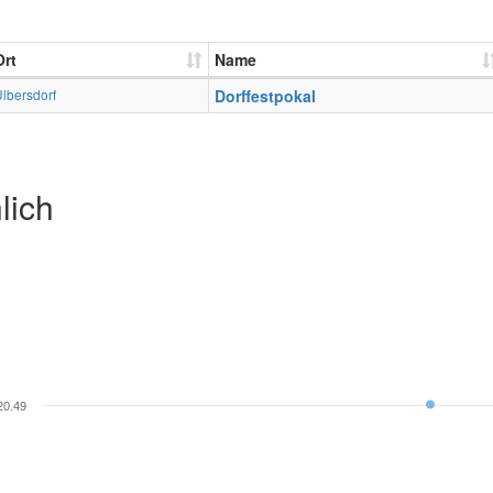
Ort
Name
lbersdorf
Dorffestpokal
lich
20.49