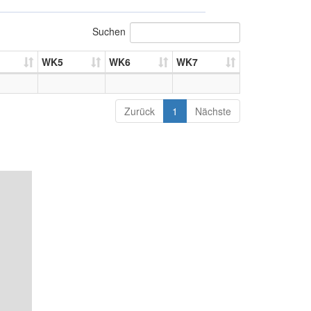
Suchen
WK5
WK6
WK7
Zurück
1
Nächste