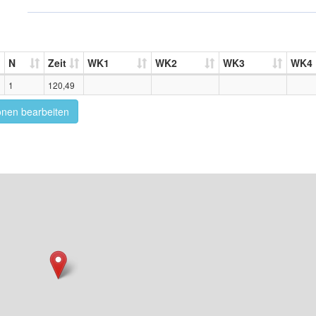
N
Zeit
WK1
WK2
WK3
WK4
1
120,49
onen bearbeiten