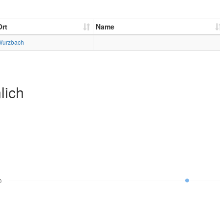
Ort
Name
Wurzbach
lich
0