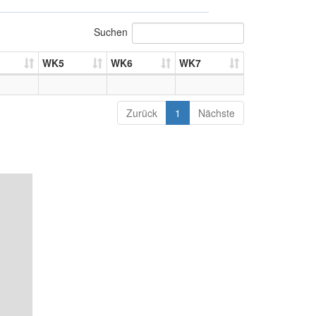
Suchen
WK5
WK6
WK7
Zurück
1
Nächste