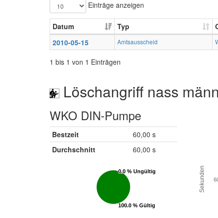
Einträge anzeigen
Datum
Typ
2010-05-15
Amtsausscheid
1 bis 1 von 1 Einträgen
Löschangriff nass männ
WKO DIN-Pumpe
Bestzeit
60,00 s
Durchschnitt
60,00 s
Sekunden
0.0 % Ungültig
0.0 % Ungültig
6
100.0 % Gültig
100.0 % Gültig