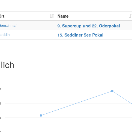
Ort
Name
Genschmar
9. Supercup und 22. Oderpokal
Seddin
15. Seddiner See Pokal
lich
8
6
4