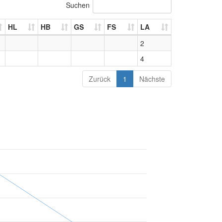
Suchen
HL
HB
GS
FS
LA
2
4
Zurück
1
Nächste