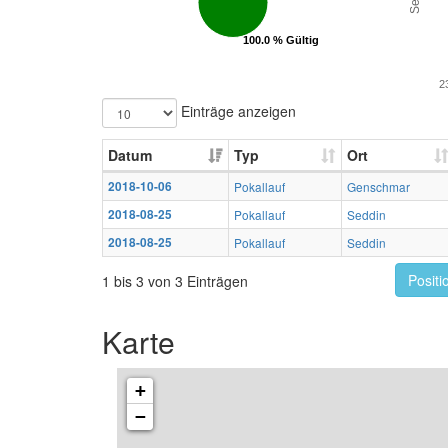
100.0 % Gültig
100.0 % Gültig
2
Einträge anzeigen
Datum
Typ
Ort
2018-10-06
Pokallauf
Genschmar
2018-08-25
Pokallauf
Seddin
2018-08-25
Pokallauf
Seddin
Positi
1 bis 3 von 3 Einträgen
Karte
+
−