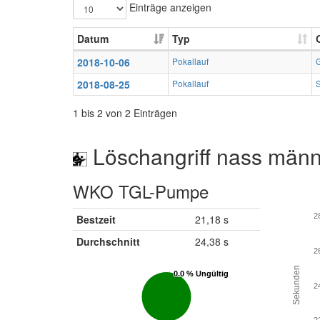
Einträge anzeigen
Datum
Typ
2018-10-06
Pokallauf
2018-08-25
Pokallauf
1 bis 2 von 2 Einträgen
Löschangriff nass männ
WKO TGL-Pumpe
2
Bestzeit
21,18 s
Durchschnitt
24,38 s
2
Sekunden
0.0 % Ungültig
0.0 % Ungültig
2