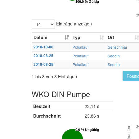
2
100.0 % Gültig
100.0 % Gültig
2
Einträge anzeigen
Datum
Typ
Ort
2018-10-06
Pokallauf
Genschmar
2018-08-25
Pokallauf
Seddin
2018-08-25
Pokallauf
Seddin
Positi
1 bis 3 von 3 Einträgen
WKO DIN-Pumpe
Bestzeit
23,11 s
Durchschnitt
23,86 s
2
Sekunden
0.0 % Ungültig
0.0 % Ungültig