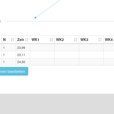
3
N
Zeit
WK1
WK2
WK3
WK4
1
23,99
1
23,11
1
24,50
onen bearbeiten