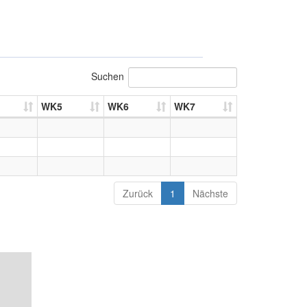
Suchen
WK5
WK6
WK7
Zurück
1
Nächste