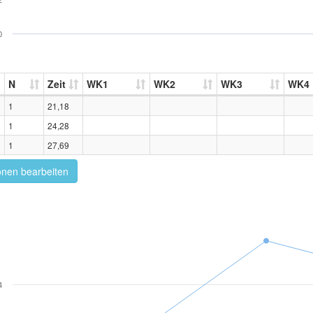
2
0
N
Zeit
WK1
WK2
WK3
WK4
1
21,18
1
24,28
1
27,69
onen bearbeiten
4