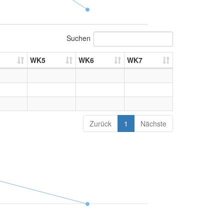
Suchen
WK5
WK6
WK7
Zurück
1
Nächste