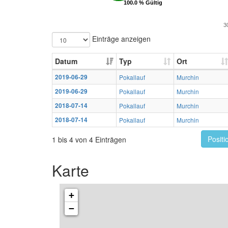
100.0 % Gültig
100.0 % Gültig
3
Einträge anzeigen
Datum
Typ
Ort
2019-06-29
Pokallauf
Murchin
2019-06-29
Pokallauf
Murchin
2018-07-14
Pokallauf
Murchin
2018-07-14
Pokallauf
Murchin
Positi
1 bis 4 von 4 Einträgen
Karte
+
−