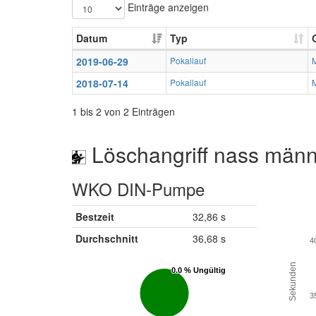
Einträge anzeigen
Datum
Typ
2019-06-29
Pokallauf
2018-07-14
Pokallauf
1 bis 2 von 2 Einträgen
Löschangriff nass männ
WKO DIN-Pumpe
Bestzeit
32,86 s
Durchschnitt
36,68 s
4
Sekunden
0.0 % Ungültig
0.0 % Ungültig
3