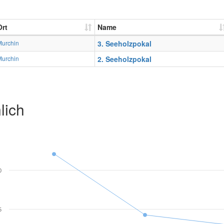
Ort
Name
Murchin
3. Seeholzpokal
Murchin
2. Seeholzpokal
lich
0
5