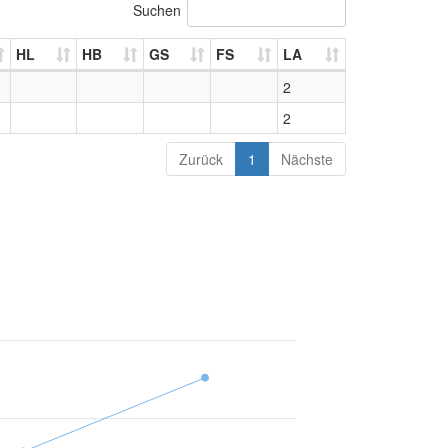
Suchen
HL
HB
GS
FS
LA
2
2
Zurück
1
Nächste