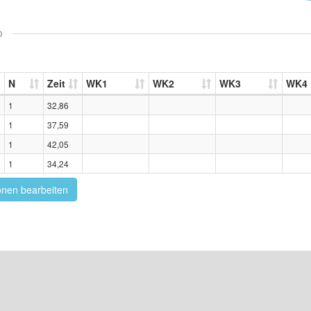
0
N
Zeit
WK1
WK2
WK3
WK4
1
32,86
1
37,59
1
42,05
1
34,24
onen bearbeiten