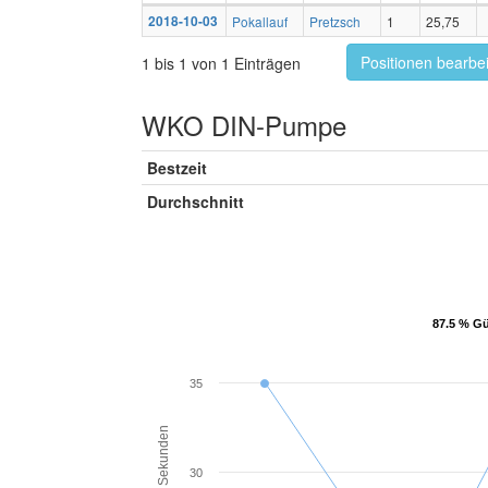
2018-10-03
Pokallauf
Pretzsch
1
25,75
Positionen bearbe
1 bis 1 von 1 Einträgen
WKO DIN-Pumpe
Bestzeit
Durchschnitt
87.5 % Gü
87.5 % Gü
35
Sekunden
30