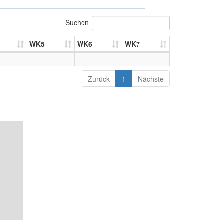
Suchen
WK5
WK6
WK7
Zurück
1
Nächste