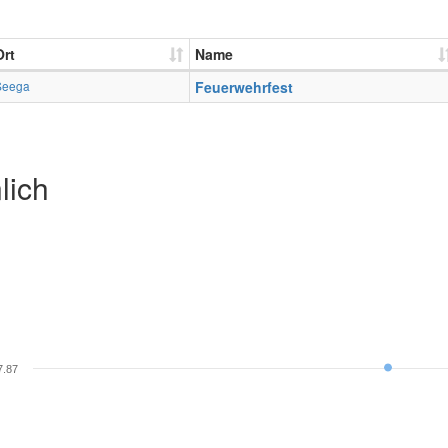
Ort
Name
Seega
Feuerwehrfest
lich
7.87