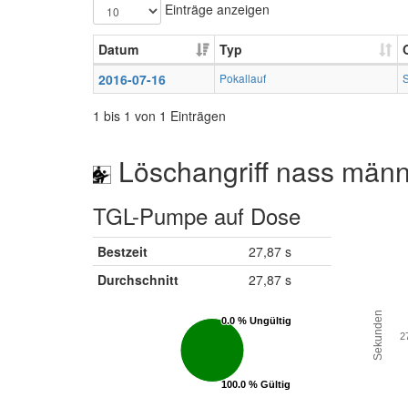
Einträge anzeigen
Datum
Typ
2016-07-16
Pokallauf
1 bis 1 von 1 Einträgen
Löschangriff nass männ
TGL-Pumpe auf Dose
Bestzeit
27,87 s
Durchschnitt
27,87 s
Sekunden
0.0 % Ungültig
0.0 % Ungültig
2
100.0 % Gültig
100.0 % Gültig