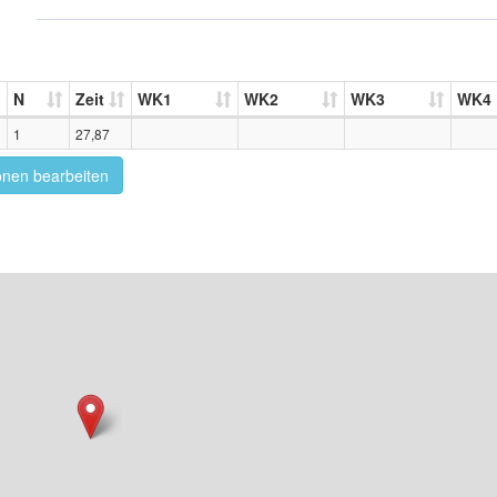
N
Zeit
WK1
WK2
WK3
WK4
1
27,87
onen bearbeiten