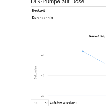
DIN-Pumpe auf Dose
Bestzeit
Durchschnitt
50.0 % Gültig
50.0 % Gültig
45
Sekunden
40
35
Einträge anzeigen