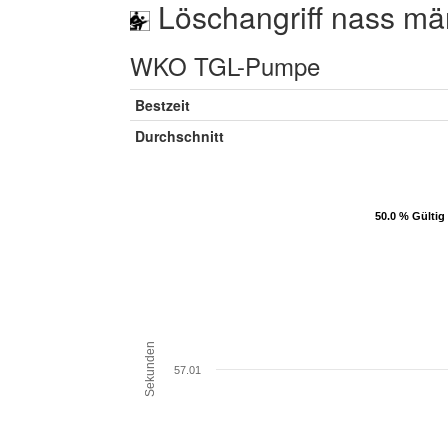
Löschangriff nass mä
WKO TGL-Pumpe
Bestzeit
Durchschnitt
50.0 % Gültig
50.0 % Gültig
Sekunden
57.01