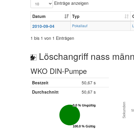
Einträge anzeigen
Datum
Typ
2010-09-04
Pokallauf
1 bis 1 von 1 Einträgen
Löschangriff nass männ
WKO DIN-Pumpe
Bestzeit
50,67 s
Durchschnitt
50,67 s
Sekunden
0.0 % Ungültig
0.0 % Ungültig
5
100.0 % Gültig
100.0 % Gültig