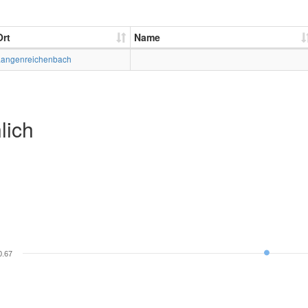
Ort
Name
Langenreichenbach
lich
0.67