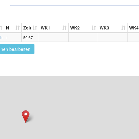
N
Zeit
WK1
WK2
WK3
WK4
ch
1
50,67
onen bearbeiten