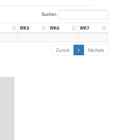
Suchen
WK5
WK6
WK7
Zurück
1
Nächste