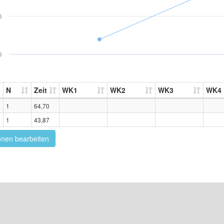
0
0
N
Zeit
WK1
WK2
WK3
WK4
1
64,70
1
43,87
onen bearbeiten