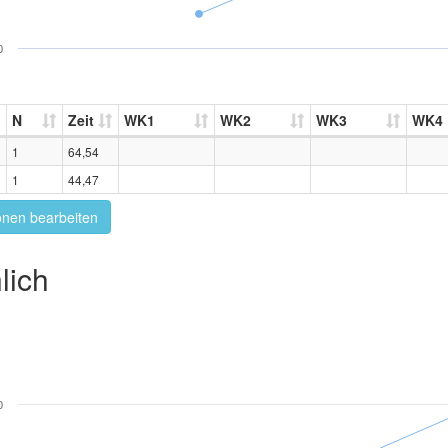
0
N
Zeit
WK1
WK2
WK3
WK4
1
64,54
1
44,47
onen bearbeiten
lich
0