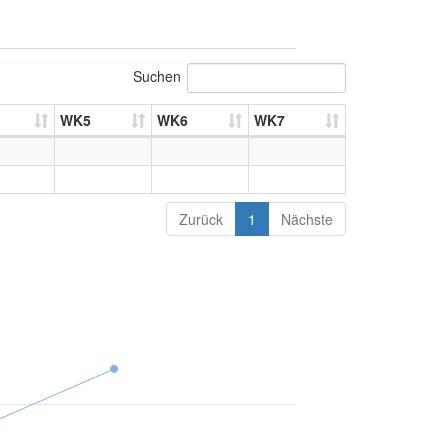
Suchen
WK5
WK6
WK7
Zurück
1
Nächste