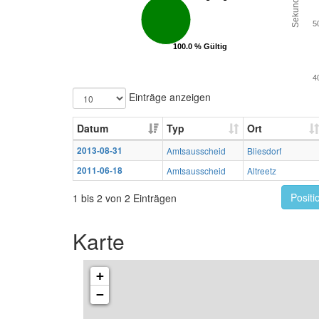
Sekunden
5
100.0 % Gültig
100.0 % Gültig
4
Einträge anzeigen
Datum
Typ
Ort
2013-08-31
Amtsausscheid
Bliesdorf
2011-06-18
Amtsausscheid
Altreetz
Positi
1 bis 2 von 2 Einträgen
Karte
+
−