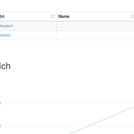
Ort
Name
liesdorf
ltreetz
ich
0
0