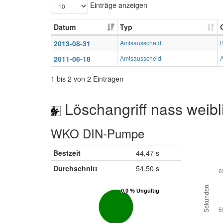
Einträge anzeigen
Datum
Typ
2013-08-31
Amtsausscheid
B
2011-06-18
Amtsausscheid
A
1 bis 2 von 2 Einträgen
Löschangriff nass weibl
WKO DIN-Pumpe
Bestzeit
44,47 s
Durchschnitt
54,50 s
6
Sekunden
0.0 % Ungültig
0.0 % Ungültig
5