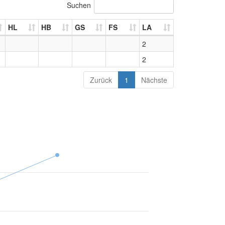
Suchen
HL
HB
GS
FS
LA
2
2
Zurück
1
Nächste