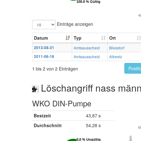
100.0 % Gültig
100.0 % Gültig
4
Einträge anzeigen
Datum
Typ
Ort
2013-08-31
Amtsausscheid
Bliesdorf
2011-06-18
Amtsausscheid
Altreetz
Positi
1 bis 2 von 2 Einträgen
Löschangriff nass männ
WKO DIN-Pumpe
Bestzeit
43,87 s
Durchschnitt
54,28 s
6
0.0 % Ungültig
0.0 % Ungültig