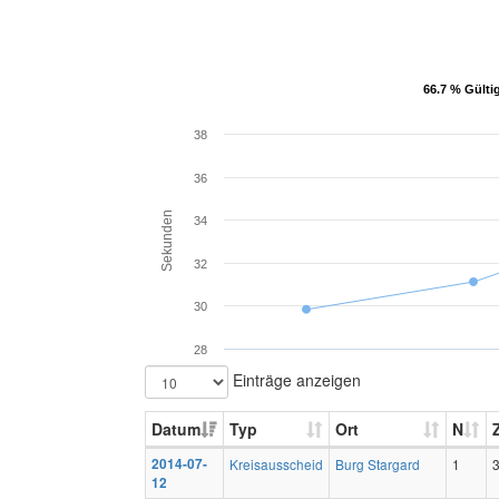
66.7 % Gülti
66.7 % Gülti
38
36
Sekunden
34
32
30
28
Einträge anzeigen
Datum
Typ
Ort
N
2014-07-
Kreisausscheid
Burg Stargard
1
12