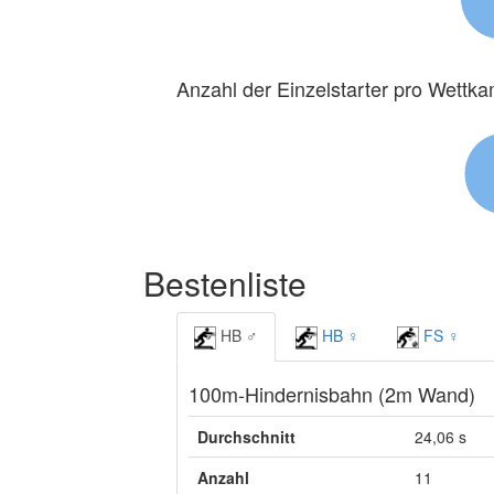
Anzahl der Einzelstarter pro Wettk
Bestenliste
HB ♂
HB ♀
FS ♀
100m-Hindernisbahn (2m Wand)
Durchschnitt
24,06 s
Anzahl
11