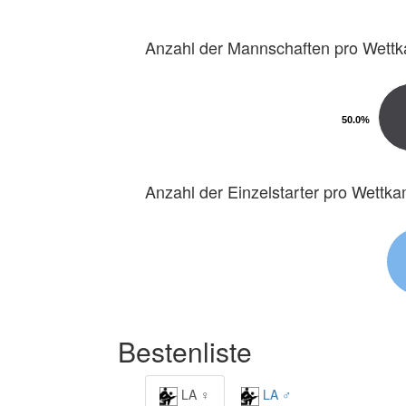
Anzahl der Mannschaften pro Wett
50.0%
50.0%
Anzahl der Einzelstarter pro Wettk
Bestenliste
LA ♀
LA ♂