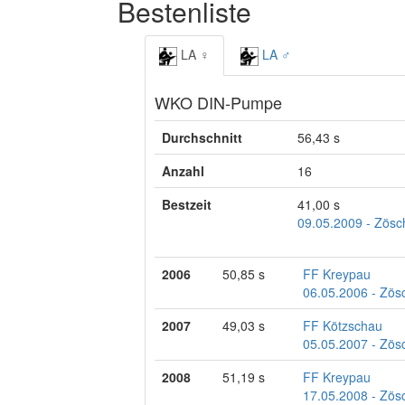
Bestenliste
LA ♀
LA ♂
WKO DIN-Pumpe
Durchschnitt
56,43 s
Anzahl
16
Bestzeit
41,00 s
09.05.2009 - Zösc
2006
50,85 s
FF Kreypau
06.05.2006 - Zös
2007
49,03 s
FF Kötzschau
05.05.2007 - Zös
2008
51,19 s
FF Kreypau
17.05.2008 - Zös