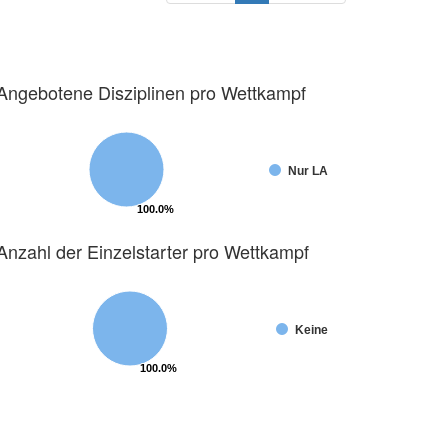
Angebotene Disziplinen pro Wettkampf
Nur LA
100.0%
100.0%
Anzahl der Einzelstarter pro Wettkampf
Keine
100.0%
100.0%