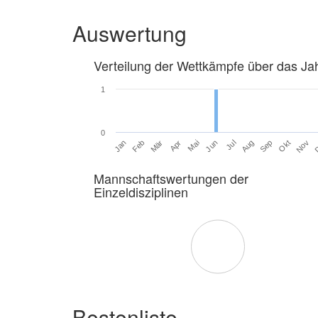
Auswertung
Verteilung der Wettkämpfe über das Ja
1
0
Jan
Feb
Mär
Apr
Mai
Jun
Jul
Aug
Sep
Okt
Nov
Mannschaftswertungen der
Einzeldisziplinen
Bestenliste