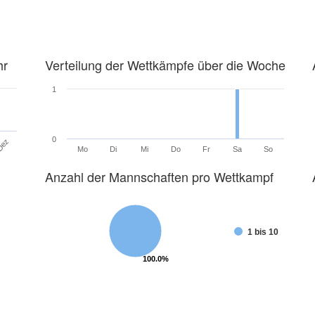
hr
Verteilung der Wettkämpfe über die Woche
1
0
Dez
Mo
Di
Mi
Do
Fr
Sa
So
Anzahl der Mannschaften pro Wettkampf
1 bis 10
100.0%
100.0%