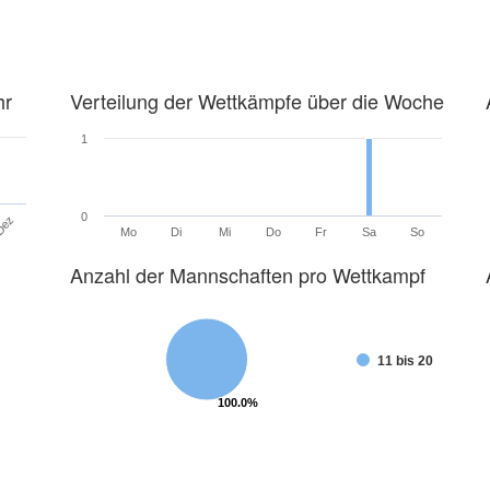
hr
Verteilung der Wettkämpfe über die Woche
1
0
Dez
Mo
Di
Mi
Do
Fr
Sa
So
Anzahl der Mannschaften pro Wettkampf
11 bis 20
100.0%
100.0%