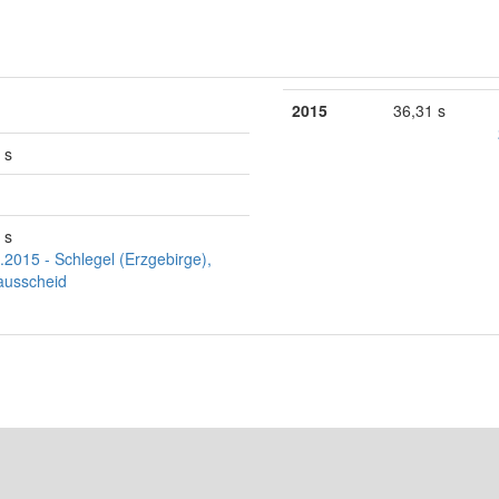
2015
36,31 s
 s
 s
.2015 - Schlegel (Erzgebirge),
ausscheid