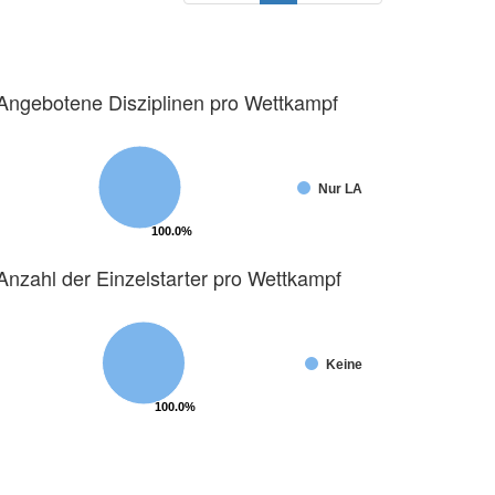
Angebotene Disziplinen pro Wettkampf
Nur LA
100.0%
100.0%
Anzahl der Einzelstarter pro Wettkampf
Keine
100.0%
100.0%