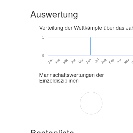
Auswertung
Verteilung der Wettkämpfe über das Ja
1
0
Jan
Feb
Mär
Apr
Mai
Jun
Jul
Aug
Sep
Okt
Nov
Mannschaftswertungen der
Einzeldisziplinen
Bestenliste