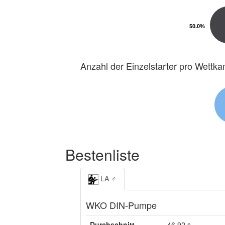
50.0%
50.0%
Anzahl der Einzelstarter pro Wettk
Bestenliste
LA ♂
WKO DIN-Pumpe
Durchschnitt
46,92 s